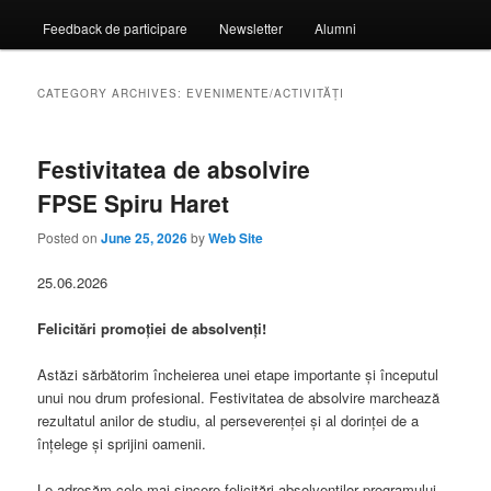
Feedback de participare
Newsletter
Alumni
CATEGORY ARCHIVES:
EVENIMENTE/ACTIVITĂȚI
Festivitatea de absolvire
FPSE Spiru Haret
Posted on
June 25, 2026
by
Web Site
25.06.2026
Felicitări promoției de absolvenți!
Astăzi sărbătorim încheierea unei etape importante și începutul
unui nou drum profesional. Festivitatea de absolvire marchează
rezultatul anilor de studiu, al perseverenței și al dorinței de a
înțelege și sprijini oamenii.
Le adresăm cele mai sincere felicitări absolvenților programului