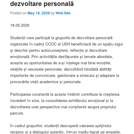
dezvoltare personală
Posted on
May 18, 2026
by
Web Site
18.05.2026
Studenții care participă la grupurile de dezvoltare personală
organizate în cadrul CCOC al USH beneficiază de un spațiu sigur
și deschis pentru autocunoaștere, reflecție și dezvoltare
emoțională. Prin activitățile desfășurate și temele abordate,
aceștia au oportunitatea de a-și înțelege mai bine emoțiile,
relațiile și resursele personale, dezvoltând totodată abilități
importante de comunicare, gestionare a stresului și adaptare la
provocările vieții academice și personale.
Participarea constantă la aceste întâlniri contribuie la creșterea
încrederii în sine, la consolidarea echilibrului emoțional și la
dezvoltarea unei perspective mai conștiente asupra propriului
parcurs.
În cadrul grupurilor, studenții descoperă valoarea sprijinului
reciproc și a dialogului autentic, într-un mediu bazat pe empatie,