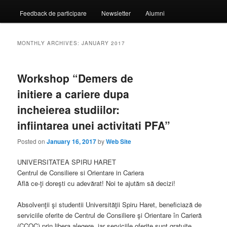
Feedback de participare
Newsletter
Alumni
MONTHLY ARCHIVES:
JANUARY 2017
Workshop “Demers de
initiere a cariere dupa
incheierea studiilor:
infiintarea unei activitati PFA”
Posted on
January 16, 2017
by
Web Site
UNIVERSITATEA SPIRU HARET
Centrul de Consiliere si Orientare in Cariera
Află ce-ţi doreşti cu adevărat! Noi te ajutăm să decizi!
Absolvenţii şi studentii Universităţii Spiru Haret, beneficiază de
serviciile oferite de Centrul de Consiliere şi Orientare în Carieră
(CCOC) prin libera alegere, iar serviciile oferite sunt gratuite.