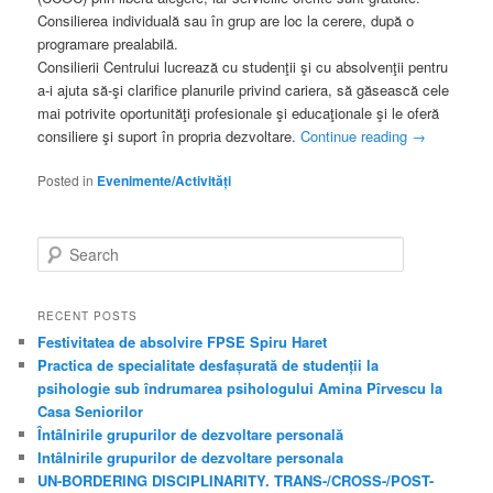
Consilierea individuală sau în grup are loc la cerere, după o
programare prealabilă.
Consilierii Centrului lucrează cu studenţii şi cu absolvenţii pentru
a-i ajuta să-şi clarifice planurile privind cariera, să găsească cele
mai potrivite oportunităţi profesionale şi educaţionale şi le oferă
consiliere şi suport în propria dezvoltare.
Continue reading
→
Posted in
Evenimente/Activități
S
e
a
r
RECENT POSTS
c
Festivitatea de absolvire FPSE Spiru Haret
h
Practica de specialitate desfașurată de studenții la
psihologie sub îndrumarea psihologului Amina Pîrvescu la
Casa Seniorilor
Întâlnirile grupurilor de dezvoltare personală
Intâlnirile grupurilor de dezvoltare personala
UN-BORDERING DISCIPLINARITY. TRANS-/CROSS-/POST-