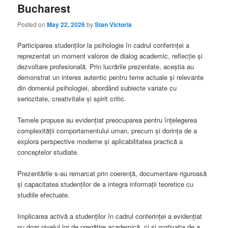
Bucharest
Posted on
May 22, 2026
by
Stan Victoria
Participarea studenților la psihologie în cadrul conferinței a
reprezentat un moment valoros de dialog academic, reflecție și
dezvoltare profesională. Prin lucrările prezentate, aceștia au
demonstrat un interes autentic pentru teme actuale și relevante
din domeniul psihologiei, abordând subiecte variate cu
seriozitate, creativitate și spirit critic.
Temele propuse au evidențiat preocuparea pentru înțelegerea
complexității comportamentului uman, precum și dorința de a
explora perspective moderne și aplicabilitatea practică a
conceptelor studiate.
Prezentările s-au remarcat prin coerență, documentare riguroasă
și capacitatea studenților de a integra informații teoretice cu
studiile efectuate.
Implicarea activă a studenților în cadrul conferinței a evidențiat
nu doar nivelul lor de pregătire academică, ci și motivația de a