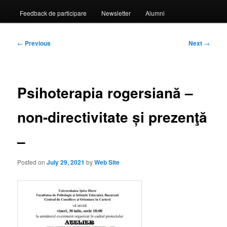
Feedback de participare
Newsletter
Alumni
Post
←
Previous
Next
→
navigation
Psihoterapia rogersiană –
non-directivitate și prezenţă
–
Posted on
July 29, 2021
by
Web Site