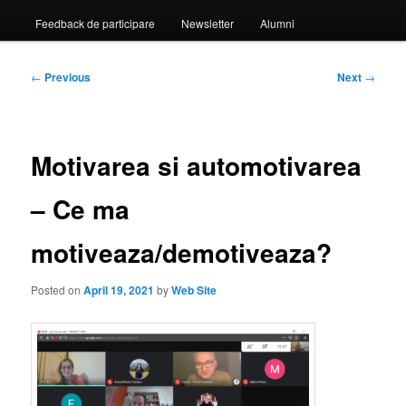
Feedback de participare
Newsletter
Alumni
Post
←
Previous
Next
→
navigation
Motivarea si automotivarea
– Ce ma
motiveaza/demotiveaza?
Posted on
April 19, 2021
by
Web Site