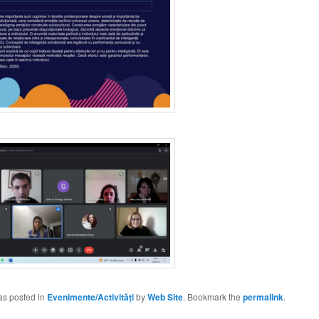
as posted in
Evenimente/Activități
by
Web Site
. Bookmark the
permalink
.