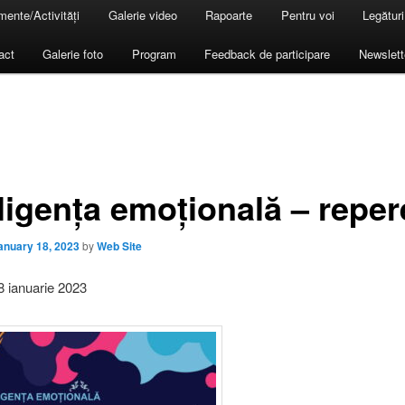
ente/Activități
Galerie video
Rapoarte
Pentru voi
Legături
act
Galerie foto
Program
Feedback de participare
Newslett
eligența emoțională – reper
anuary 18, 2023
by
Web Site
8 ianuarie 2023