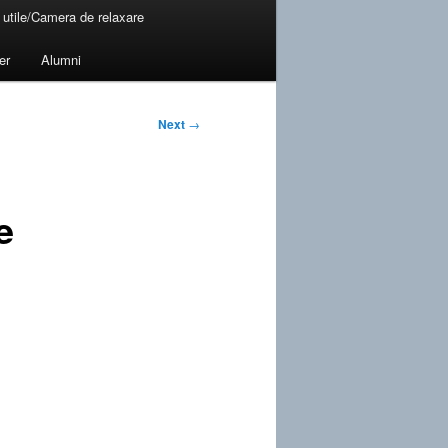
 utile/Camera de relaxare
er
Alumni
Next
→
e