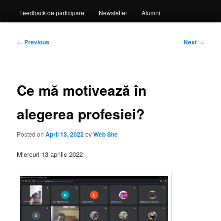
Feedback de participare
Newsletter
Alumni
Post
←
Previous
Next
→
navigation
Ce mă motivează în
alegerea profesiei?
Posted on
April 13, 2022
by
Web Site
Miercuri 13 aprilie 2022