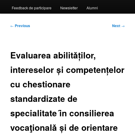
Feedback de participare
Newsletter
Alumni
Post
←
Previous
Next
→
navigation
Evaluarea abilitǎților,
intereselor și competențelor
cu chestionare
standardizate de
specialitate ȋn consilierea
vocaţionalǎ și de orientare