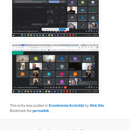
This entry was posted in
Evenimente/Activități
by
Web Site
.
Bookmark the
permalink
.