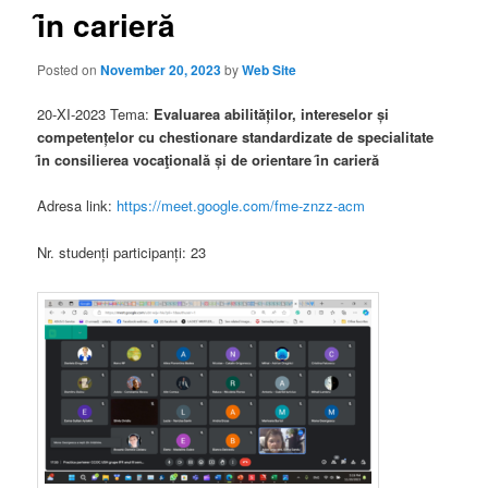
ȋn carieră
Posted on
November 20, 2023
by
Web Site
20-XI-2023 Tema:
Evaluarea abilitǎților, intereselor și
competențelor cu chestionare standardizate de specialitate
ȋn consilierea vocaţionalǎ și de orientare ȋn carieră
Adresa link:
https://meet.google.com/fme-znzz-acm
Nr. studenți participanți: 23