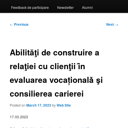
Feedback de participare
Newsletter
Alumni
Post
←
Previous
Next
→
navigation
Abilităţi de construire a
relaţiei cu clienţii ȋn
evaluarea vocaționalǎ şi
consilierea carierei
Posted on
March 17, 2023
by
Web Site
17.03.2023