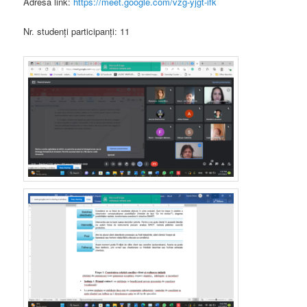
Adresa link:
https://meet.google.com/vzg-yjgt-ifk
Nr. studenți participanți: 11